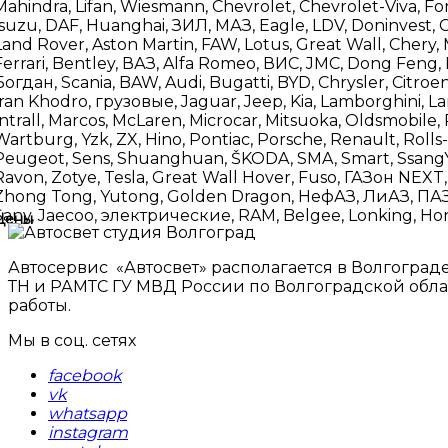
Mahindra, Lifan, Wiesmann, Chevrolet, Chevrolet-Viva, Ford,
Isuzu, DAF, Huanghai, ЗИЛ, МАЗ, Eagle, LDV, Doninvest, 
Land Rover, Aston Martin, FAW, Lotus, Great Wall, Chery
Ferrari, Bentley, ВАЗ, Alfa Romeo, ВИС, JMC, Dong Feng,
Богдан, Scania, BAW, Audi, Bugatti, BYD, Chrysler, Citr
Iran Khodro, грузовые, Jaguar, Jeep, Kia, Lamborghini, La
Intrall, Marcos, McLaren, Microcar, Mitsuoka, Oldsmobile,
Wartburg, Yzk, ZX, Hino, Pontiac, Porsche, Renault, Rolls
Peugeot, Sens, Shuanghuan, ŠKODA, SMA, Smart, SsangYo
Ravon, Zotye, Tesla, Great Wall Hover, Fuso, ГАЗон NEXT,
Zhong Tong, Yutong, Golden Dragon, НефАЗ, ЛиАЗ, ПАЗ, КАВ
Sany, Jaecoo, электрические, RAM, Belgee, Lonking, Hong
Цены
Автосервис «Автосвет» располагается в Волгоград
ТН и РАМТС ГУ МВД России по Волгоградской облас
работы.
Мы в соц. сетях
facebook
vk
whatsapp
instagram