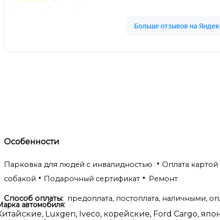
Особенности
•
Парковка для людей с инвалидностью
Оплата карто
•
•
собакой
Подарочный сертификат
Ремонт
Способ оплаты:
предоплата, постоплата, наличными, о
Марка автомобиля:
Китайские, Luxgen, Iveco, корейские, Ford Cargo, япон